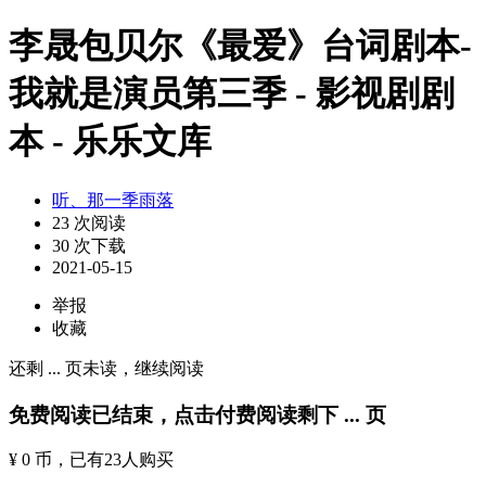
李晟包贝尔《最爱》台词剧本-
我就是演员第三季 - 影视剧剧
本 - 乐乐文库
听、那一季雨落
23 次阅读
30 次下载
2021-05-15
举报
收藏
还剩
...
页未读，
继续阅读
免费阅读已结束，点击付费阅读剩下
...
页
¥ 0 币
，已有
23
人购买