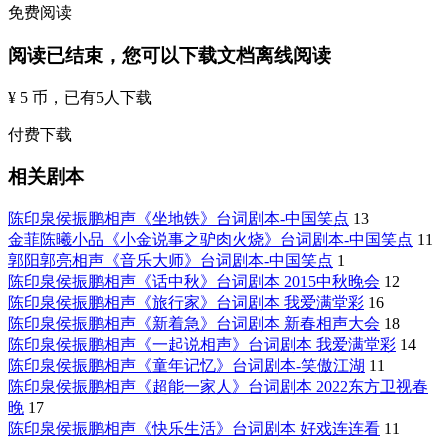
免费阅读
阅读已结束，您可以下载文档离线阅读
¥ 5 币
，已有
5
人下载
付费下载
相关剧本
陈印泉侯振鹏相声《坐地铁》台词剧本-中国笑点
13
金菲陈曦小品《小金说事之驴肉火烧》台词剧本-中国笑点
11
郭阳郭亮相声《音乐大师》台词剧本-中国笑点
1
陈印泉侯振鹏相声《话中秋》台词剧本 2015中秋晚会
12
陈印泉侯振鹏相声《旅行家》台词剧本 我爱满堂彩
16
陈印泉侯振鹏相声《新着急》台词剧本 新春相声大会
18
陈印泉侯振鹏相声《一起说相声》台词剧本 我爱满堂彩
14
陈印泉侯振鹏相声《童年记忆》台词剧本-笑傲江湖
11
陈印泉侯振鹏相声《超能一家人》台词剧本 2022东方卫视春
晚
17
陈印泉侯振鹏相声《快乐生活》台词剧本 好戏连连看
11