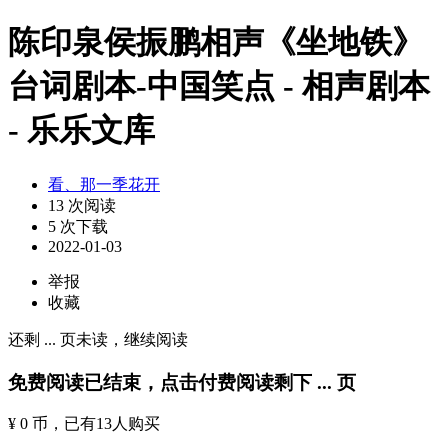
陈印泉侯振鹏相声《坐地铁》
台词剧本-中国笑点 - 相声剧本
- 乐乐文库
看、那一季花开
13 次阅读
5 次下载
2022-01-03
举报
收藏
还剩
...
页未读，
继续阅读
免费阅读已结束，点击付费阅读剩下
...
页
¥ 0 币
，已有
13
人购买