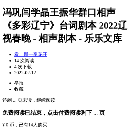
冯巩闫学晶王振华群口相声
《多彩辽宁》台词剧本 2022辽
视春晚 - 相声剧本 - 乐乐文库
看、那一季花开
14 次阅读
4 次下载
2022-02-12
举报
收藏
还剩
...
页未读，
继续阅读
免费阅读已结束，点击付费阅读剩下
...
页
¥ 0 币
，已有
14
人购买