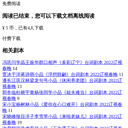
免费阅读
阅读已结束，您可以下载文档离线阅读
¥ 5 币
，已有
4
人下载
付费下载
相关剧本
冯巩闫学晶王振华群口相声《多彩辽宁》台词剧本 2022辽视
春晚
14
贾冰于洋蒋诗萌小品《浮想联翩》台词剧本 2022辽视春晚
11
潘长江巩汉林梁龙句号小品《休闲养老团》台词剧本 2022辽
视春晚
13
郭冬临杜晓宇黄杨张同学小品《姐夫难当》台词剧本 2022辽
视春晚
9
宋小宝杨树林小品《爱你在心口难开》台词剧本 2022辽视春
晚
11
宋晓峰辣目洋子李雪琴小品《来啦老妹儿》台词剧本 2022辽
视春晚
19