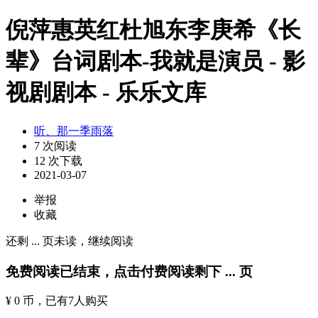
倪萍惠英红杜旭东李庚希《长
辈》台词剧本-我就是演员 - 影
视剧剧本 - 乐乐文库
听、那一季雨落
7 次阅读
12 次下载
2021-03-07
举报
收藏
还剩
...
页未读，
继续阅读
免费阅读已结束，点击付费阅读剩下
...
页
¥ 0 币
，已有
7
人购买