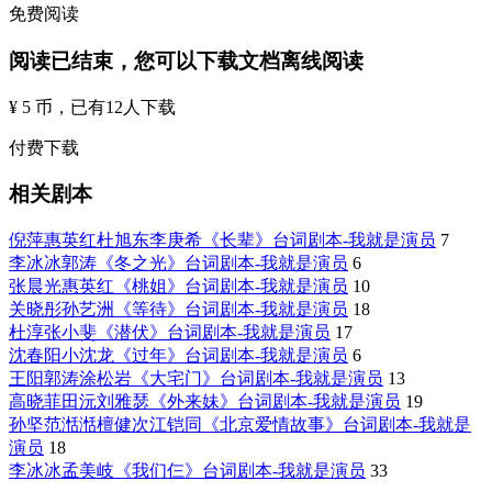
免费阅读
阅读已结束，您可以下载文档离线阅读
¥ 5 币
，已有
12
人下载
付费下载
相关剧本
倪萍惠英红杜旭东李庚希《长辈》台词剧本-我就是演员
7
李冰冰郭涛《冬之光》台词剧本-我就是演员
6
张晨光惠英红《桃姐》台词剧本-我就是演员
10
关晓彤孙艺洲《等待》台词剧本-我就是演员
18
杜淳张小斐《潜伏》台词剧本-我就是演员
17
沈春阳小沈龙《过年》台词剧本-我就是演员
6
王阳郭涛涂松岩《大宅门》台词剧本-我就是演员
13
高晓菲田沅刘雅瑟《外来妹》台词剧本-我就是演员
19
孙坚范湉湉檀健次江铠同《北京爱情故事》台词剧本-我就是
演员
18
李冰冰孟美岐《我们仨》台词剧本-我就是演员
33