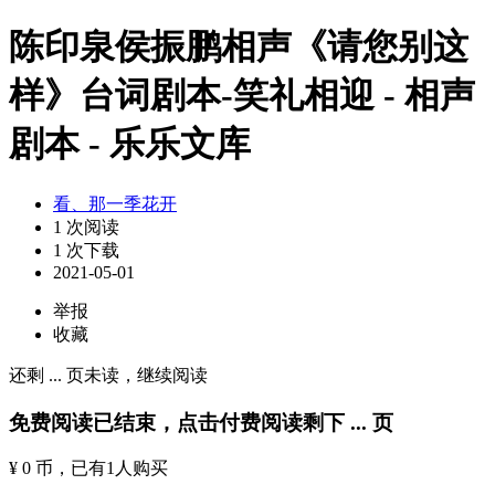
陈印泉侯振鹏相声《请您别这
样》台词剧本-笑礼相迎 - 相声
剧本 - 乐乐文库
看、那一季花开
1 次阅读
1 次下载
2021-05-01
举报
收藏
还剩
...
页未读，
继续阅读
免费阅读已结束，点击付费阅读剩下
...
页
¥ 0 币
，已有
1
人购买