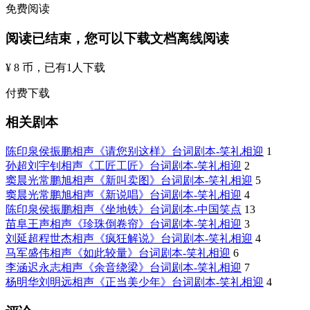
免费阅读
阅读已结束，您可以下载文档离线阅读
¥ 8 币
，已有
1
人下载
付费下载
相关剧本
陈印泉侯振鹏相声《请您别这样》台词剧本-笑礼相迎
1
孙超刘宇钊相声《工匠工匠》台词剧本-笑礼相迎
2
窦晨光常鹏旭相声《新叫卖图》台词剧本-笑礼相迎
5
窦晨光常鹏旭相声《新说唱》台词剧本-笑礼相迎
4
陈印泉侯振鹏相声《坐地铁》台词剧本-中国笑点
13
苗阜王声相声《珍珠倒卷帘》台词剧本-笑礼相迎
3
刘延超程世杰相声《疯狂解说》台词剧本-笑礼相迎
4
马军盛伟相声《如此较量》台词剧本-笑礼相迎
6
李涵迟永志相声《余音绕梁》台词剧本-笑礼相迎
7
杨明华刘明远相声《正当美少年》台词剧本-笑礼相迎
4