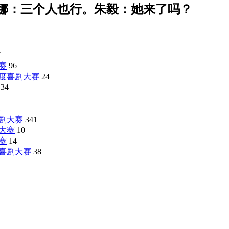
娜：三个人也行。朱毅：她来了吗？
7
赛
96
度喜剧大赛
24
34
2
剧大赛
341
大赛
10
赛
14
喜剧大赛
38