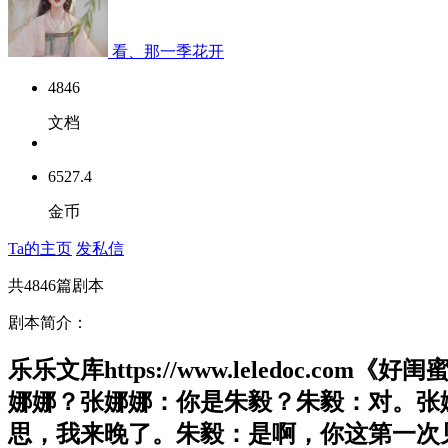
看、那一季花开
4846
文档
6527.4
金币
Ta的主页
发私信
共
4846
篇剧本
剧本简介：
乐乐文库https://www.leledo
娜娜？张娜娜：你是朱毅？朱毅：对。张
思，我来晚了。朱毅：是啊，你这第一次