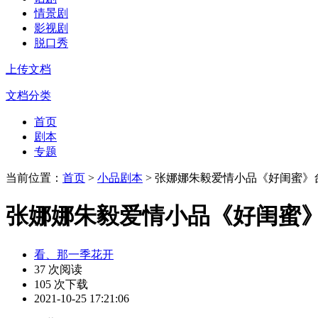
情景剧
影视剧
脱口秀
上传文档
文档分类
首页
剧本
专题
当前位置：
首页
>
小品剧本
> 张娜娜朱毅爱情小品《好闺蜜》
张娜娜朱毅爱情小品《好闺蜜》
看、那一季花开
37 次阅读
105 次下载
2021-10-25 17:21:06