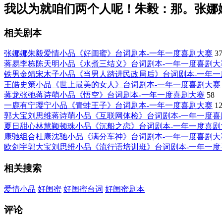
我以为就咱们两个人呢！朱毅：那。张娜
相关剧本
张娜娜朱毅爱情小品《好闺蜜》台词剧本-一年一度喜剧大赛
3
蒋易李栋陈天明小品《水煮三结义》台词剧本-一年一度喜剧大
铁男金靖宋木子小品《当男人踏进民政局后》台词剧本-一年一
王皓史策小品《世上最美的女人》台词剧本-一年一度喜剧大赛
蒋龙张弛蒋诗萌小品《悟空》台词剧本-一年一度喜剧大赛
58
一鹿有宁璎宁小品《青蛙王子》台词剧本-一年一度喜剧大赛
1
郭大宝刘思维蒋诗萌小品《互联网体检》台词剧本-一年一度喜
夏日甜心林慧颖顿珠小品《沉船之恋》台词剧本-一年一度喜剧
康驰组合杜康沈驰小品《满分车神》台词剧本-一年一度喜剧大
欧剑宇郭大宝刘思维小品《流行语培训班》台词剧本-一年一度
相关搜索
爱情小品
好闺蜜
好闺蜜台词
好闺蜜剧本
评论