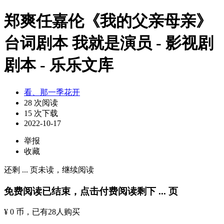
郑爽任嘉伦《我的父亲母亲》
台词剧本 我就是演员 - 影视剧
剧本 - 乐乐文库
看、那一季花开
28 次阅读
15 次下载
2022-10-17
举报
收藏
还剩
...
页未读，
继续阅读
免费阅读已结束，点击付费阅读剩下
...
页
¥ 0 币
，已有
28
人购买