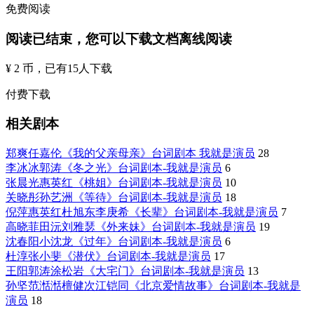
免费阅读
阅读已结束，您可以下载文档离线阅读
¥ 2 币
，已有
15
人下载
付费下载
相关剧本
郑爽任嘉伦《我的父亲母亲》台词剧本 我就是演员
28
李冰冰郭涛《冬之光》台词剧本-我就是演员
6
张晨光惠英红《桃姐》台词剧本-我就是演员
10
关晓彤孙艺洲《等待》台词剧本-我就是演员
18
倪萍惠英红杜旭东李庚希《长辈》台词剧本-我就是演员
7
高晓菲田沅刘雅瑟《外来妹》台词剧本-我就是演员
19
沈春阳小沈龙《过年》台词剧本-我就是演员
6
杜淳张小斐《潜伏》台词剧本-我就是演员
17
王阳郭涛涂松岩《大宅门》台词剧本-我就是演员
13
孙坚范湉湉檀健次江铠同《北京爱情故事》台词剧本-我就是
演员
18