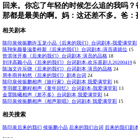
回来。你忘了年轻的时候怎么追的我吗？
那都是最美的啊。妈：这还差不多。爸：
相关剧本
陈印泉侯振鹏许玉龙小品《后来的我们》台词剧本-我爱满堂彩
陈翔朱颜曼滋姜梓新《后来的我们》台词剧本-演员请就位
15
曾淇张开泰《后来的我们》台词剧本 演员的品格
18
刘洋高颖小品《后来的我们》台词剧本-欢乐喜剧人20200419
6
陈泇文许乐骁《后来的我们》台词剧本 演员的品格
24
周冬雨井柏然《后来的我们》剧本台词
24
陈印泉侯振鹏相声《旅行家》台词剧本 我爱满堂彩
16
李羽虤王鹏程相声《童年回忆》台词剧本-我爱满堂彩
13
金霏陈曦相声《差不多》台词剧本 我爱满堂彩
14
陈印泉侯振鹏相声《相声新唱》台词剧本 我爱满堂彩
15
相关搜索
陈印泉后来的我们
侯振鹏小品
后来的我们台词
后来的我们剧