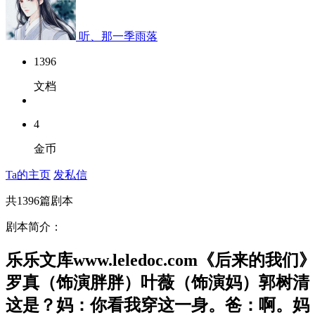
听、那一季雨落
1396
文档
4
金币
Ta的主页
发私信
共
1396
篇剧本
剧本简介：
乐乐文库www.leledoc.com《
罗真（饰演胖胖）叶薇（饰演妈）郭树清
这是？妈：你看我穿这一身。爸：啊。妈