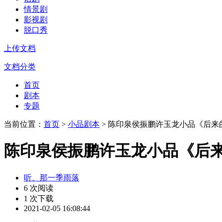
情景剧
影视剧
脱口秀
上传文档
文档分类
首页
剧本
专题
当前位置：
首页
>
小品剧本
> 陈印泉侯振鹏许玉龙小品《后来
陈印泉侯振鹏许玉龙小品《后来
听、那一季雨落
6 次阅读
1 次下载
2021-02-05 16:08:44