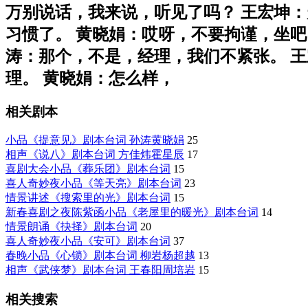
万别说话，我来说，听见了吗？ 王宏坤：
习惯了。 黄晓娟：哎呀，不要拘谨，坐吧
涛：那个，不是，经理，我们不紧张。 王
理。 黄晓娟：怎么样，
相关剧本
小品《提意见》剧本台词 孙涛黄晓娟
25
相声《说八》剧本台词 方佳炜霍星辰
17
喜剧大会小品《葬乐团》剧本台词
15
喜人奇妙夜小品《等天亮》剧本台词
23
情景讲述《搜索里的光》剧本台词
15
新春喜剧之夜陈紫函小品《老屋里的暖光》剧本台词
14
情景朗诵《抉择》剧本台词
20
喜人奇妙夜小品《安可》剧本台词
37
春晚小品《心锁》剧本台词 柳岩杨超越
13
相声《武侠梦》剧本台词 王春阳周培岩
15
相关搜索