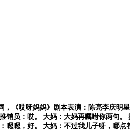
词， 《哎呀妈妈》剧本表演：陈亮李庆明
推销员：哎。 大妈：大妈再嘱咐你两句。 
：嗯嗯，好。 大妈：不过我儿子呀，哪点都