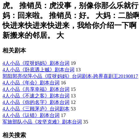
虎。 推销员：虎没事，别像你那么乐就行
妈：回来啦。 推销员：好。 大妈：二胎
快进来快进来快进来，我给你介绍一下啊，
新搬来的邻居。 大
相关剧本
4人小品《哎呀妈妈》剧本台词
19
4人小品《卧底遇上贼》剧本台词
13
郭阳郭亮倪萍小品《哎呀妈妈》台词剧本-跨界喜剧王20190817
4人小品《年会》剧本台词
16
4人小品《共享幸福》剧本台词
15
4人小品《不速之客》剧本台词
13
4人小品《你的名字》剧本台词
12
4人小品《三顾茅庐》台词剧本
53
4人小品《认错》剧本台词
17
军旅部队小品《攻坚克难》剧本台词
35
相关搜索