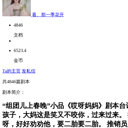
看、那一季花开
4846
文档
6523.4
金币
Ta的主页
发私信
共
4846
篇剧本
剧本简介：
“组团儿上春晚”小品《哎呀妈妈》剧本台
孩子，大妈这是笑又不咬你，过来过来。 
呀，好好劝劝他，要二胎要二胎。 推销员